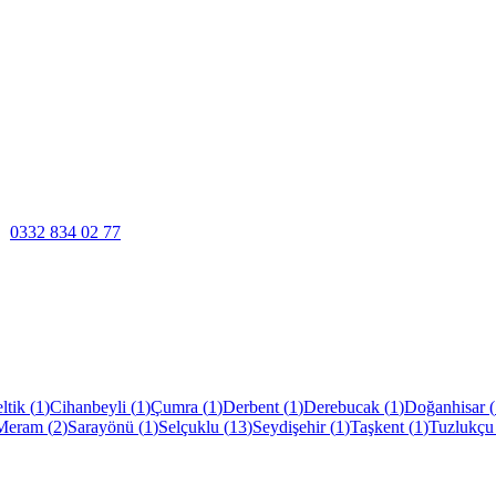
0332 834 02 77
ltik
(
1
)
Cihanbeyli
(
1
)
Çumra
(
1
)
Derbent
(
1
)
Derebucak
(
1
)
Doğanhisar
(
Meram
(
2
)
Sarayönü
(
1
)
Selçuklu
(
13
)
Seydişehir
(
1
)
Taşkent
(
1
)
Tuzlukçu