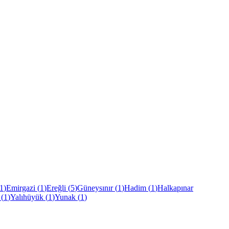
1
)
Emirgazi
(
1
)
Ereğli
(
5
)
Güneysınır
(
1
)
Hadim
(
1
)
Halkapınar
(
1
)
Yalıhüyük
(
1
)
Yunak
(
1
)