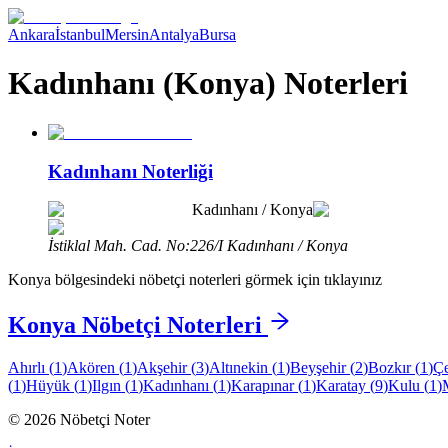
Ankara
İstanbul
Mersin
Antalya
Bursa
Kadınhanı (Konya) Noterleri
Kadınhanı Noterliği
Kadınhanı
/
Konya
İstiklal Mah. Cad. No:226/I Kadınhanı / Konya
Konya
bölgesindeki nöbetçi noterleri görmek için tıklayınız
Konya
Nöbetçi Noterleri
Ahırlı
(
1
)
Akören
(
1
)
Akşehir
(
3
)
Altınekin
(
1
)
Beyşehir
(
2
)
Bozkır
(
1
)
Çe
(
1
)
Hüyük
(
1
)
Ilgın
(
1
)
Kadınhanı
(
1
)
Karapınar
(
1
)
Karatay
(
9
)
Kulu
(
1
)
©
2026
Nöbetçi Noter