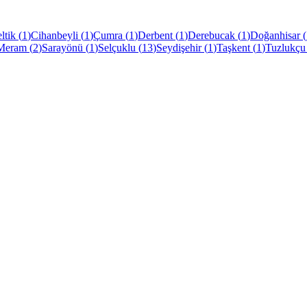
ltik
(
1
)
Cihanbeyli
(
1
)
Çumra
(
1
)
Derbent
(
1
)
Derebucak
(
1
)
Doğanhisar
(
Meram
(
2
)
Sarayönü
(
1
)
Selçuklu
(
13
)
Seydişehir
(
1
)
Taşkent
(
1
)
Tuzlukçu