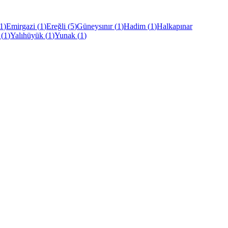
1
)
Emirgazi
(
1
)
Ereğli
(
5
)
Güneysınır
(
1
)
Hadim
(
1
)
Halkapınar
(
1
)
Yalıhüyük
(
1
)
Yunak
(
1
)