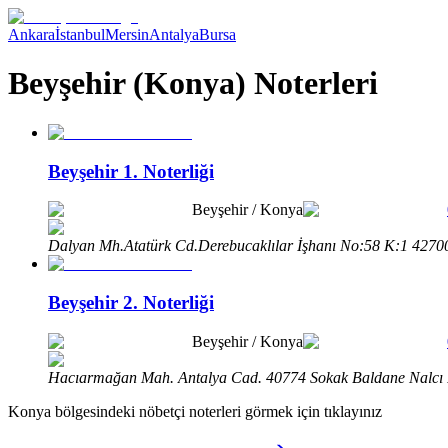
Ankara
İstanbul
Mersin
Antalya
Bursa
Beyşehir (Konya) Noterleri
Beyşehir 1. Noterliği
Beyşehir
/
Konya
Dalyan Mh.Atatürk Cd.Derebucaklılar İşhanı No:58 K:1 42700
Beyşehir 2. Noterliği
Beyşehir
/
Konya
Hacıarmağan Mah. Antalya Cad. 40774 Sokak Baldane Nalcı İ
Konya
bölgesindeki nöbetçi noterleri görmek için tıklayınız