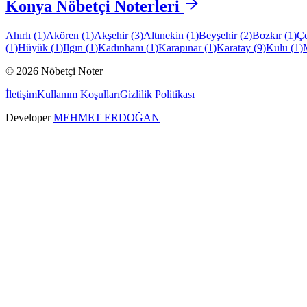
Konya
Nöbetçi Noterleri
Ahırlı
(
1
)
Akören
(
1
)
Akşehir
(
3
)
Altınekin
(
1
)
Beyşehir
(
2
)
Bozkır
(
1
)
Çe
(
1
)
Hüyük
(
1
)
Ilgın
(
1
)
Kadınhanı
(
1
)
Karapınar
(
1
)
Karatay
(
9
)
Kulu
(
1
)
©
2026
Nöbetçi Noter
İletişim
Kullanım Koşulları
Gizlilik Politikası
Developer
MEHMET ERDOĞAN