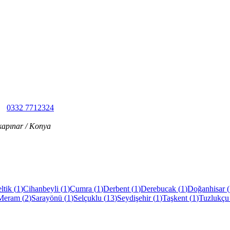
0332 7712324
kapınar / Konya
ltik
(
1
)
Cihanbeyli
(
1
)
Çumra
(
1
)
Derbent
(
1
)
Derebucak
(
1
)
Doğanhisar
(
Meram
(
2
)
Sarayönü
(
1
)
Selçuklu
(
13
)
Seydişehir
(
1
)
Taşkent
(
1
)
Tuzlukçu