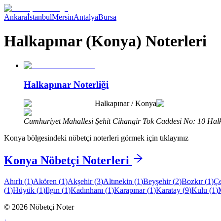
Ankara
İstanbul
Mersin
Antalya
Bursa
Halkapınar (Konya) Noterleri
Halkapınar Noterliği
Halkapınar
/
Konya
Cumhuriyet Mahallesi Şehit Cihangir Tok Caddesi No: 10 Hal
Konya
bölgesindeki nöbetçi noterleri görmek için tıklayınız
Konya
Nöbetçi Noterleri
Ahırlı
(
1
)
Akören
(
1
)
Akşehir
(
3
)
Altınekin
(
1
)
Beyşehir
(
2
)
Bozkır
(
1
)
Çe
(
1
)
Hüyük
(
1
)
Ilgın
(
1
)
Kadınhanı
(
1
)
Karapınar
(
1
)
Karatay
(
9
)
Kulu
(
1
)
©
2026
Nöbetçi Noter