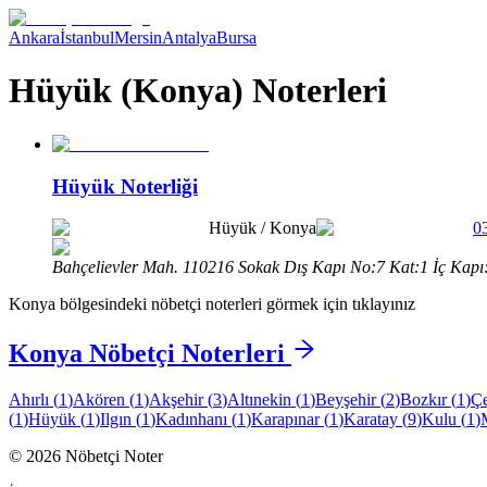
Ankara
İstanbul
Mersin
Antalya
Bursa
Hüyük (Konya) Noterleri
Hüyük Noterliği
Hüyük
/
Konya
0
Bahçelievler Mah. 110216 Sokak Dış Kapı No:7 Kat:1 İç Kap
Konya
bölgesindeki nöbetçi noterleri görmek için tıklayınız
Konya
Nöbetçi Noterleri
Ahırlı
(
1
)
Akören
(
1
)
Akşehir
(
3
)
Altınekin
(
1
)
Beyşehir
(
2
)
Bozkır
(
1
)
Çe
(
1
)
Hüyük
(
1
)
Ilgın
(
1
)
Kadınhanı
(
1
)
Karapınar
(
1
)
Karatay
(
9
)
Kulu
(
1
)
©
2026
Nöbetçi Noter