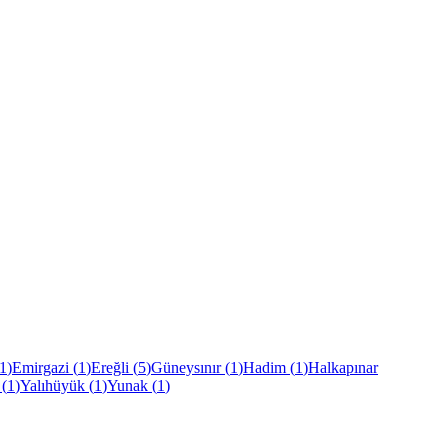
1
)
Emirgazi
(
1
)
Ereğli
(
5
)
Güneysınır
(
1
)
Hadim
(
1
)
Halkapınar
(
1
)
Yalıhüyük
(
1
)
Yunak
(
1
)