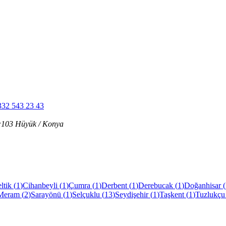
332 543 23 43
ı:103 Hüyük / Konya
ltik
(
1
)
Cihanbeyli
(
1
)
Çumra
(
1
)
Derbent
(
1
)
Derebucak
(
1
)
Doğanhisar
(
Meram
(
2
)
Sarayönü
(
1
)
Selçuklu
(
13
)
Seydişehir
(
1
)
Taşkent
(
1
)
Tuzlukçu