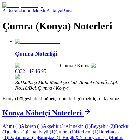
Ankara
İstanbul
Mersin
Antalya
Bursa
Çumra (Konya) Noterleri
Çumra Noterliği
Çumra
/
Konya
0332 447 16 95
Bakkalbaşı Mah. Menekşe Cad. Ahmet Gündüz Apt.
No:18/B-A Çumra / Konya
Konya
bölgesindeki nöbetçi noterleri görmek için tıklayınız
Konya
Nöbetçi Noterleri
Ahırlı
(
1
)
Akören
(
1
)
Akşehir
(
3
)
Altınekin
(
1
)
Beyşehir
(
2
)
Bozkır
(
1
)
Çeltik
(
1
)
Cihanbeyli
(
1
)
Çumra
(
1
)
Derbent
(
1
)
Derebucak
(
1
)
Doğanhisar
(
1
)
Emirgazi
(
1
)
Ereğli
(
5
)
Güneysınır
(
1
)
Hadim