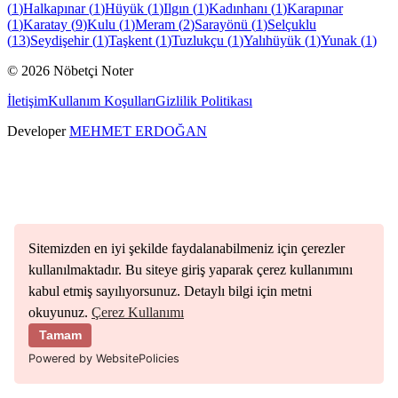
(
1
)
Halkapınar
(
1
)
Hüyük
(
1
)
Ilgın
(
1
)
Kadınhanı
(
1
)
Karapınar
(
1
)
Karatay
(
9
)
Kulu
(
1
)
Meram
(
2
)
Sarayönü
(
1
)
Selçuklu
(
13
)
Seydişehir
(
1
)
Taşkent
(
1
)
Tuzlukçu
(
1
)
Yalıhüyük
(
1
)
Yunak
(
1
)
©
2026
Nöbetçi Noter
İletişim
Kullanım Koşulları
Gizlilik Politikası
Developer
MEHMET ERDOĞAN
Sitemizden en iyi şekilde faydalanabilmeniz için çerezler
kullanılmaktadır. Bu siteye giriş yaparak çerez kullanımını
kabul etmiş sayılıyorsunuz. Detaylı bilgi için metni
okuyunuz.
Çerez Kullanımı
Tamam
Powered by WebsitePolicies