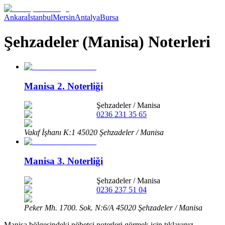
Ankara
İstanbul
Mersin
Antalya
Bursa
Şehzadeler (Manisa) Noterleri
Manisa 2. Noterliği
Şehzadeler
/
Manisa
0236 231 35 65
Vakıf İşhanı K:1 45020 Şehzadeler / Manisa
Manisa 3. Noterliği
Şehzadeler
/
Manisa
0236 237 51 04
Peker Mh. 1700. Sok. N:6/A 45020 Şehzadeler / Manisa
Manisa
bölgesindeki nöbetçi noterleri görmek için tıklayınız