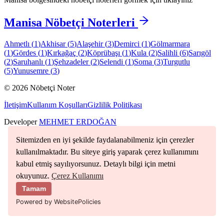
Manisa
Nöbetçi Noterleri
Ahmetlı
(
1
)
Akhisar
(
5
)
Alaşehir
(
3
)
Demirci
(
1
)
Gölmarmara
(
1
)
Gördes
(
1
)
Kırkağaç
(
2
)
Köprübaşı
(
1
)
Kula
(
2
)
Salihli
(
6
)
Sarıgöl
(
2
)
Saruhanlı
(
1
)
Şehzadeler
(
2
)
Selendi
(
1
)
Soma
(
3
)
Turgutlu
(
5
)
Yunusemre
(
3
)
©
2026
Nöbetçi Noter
İletişim
Kullanım Koşulları
Gizlilik Politikası
Developer
MEHMET ERDOĞAN
Sitemizden en iyi şekilde faydalanabilmeniz için çerezler
kullanılmaktadır. Bu siteye giriş yaparak çerez kullanımını
kabul etmiş sayılıyorsunuz. Detaylı bilgi için metni
okuyunuz.
Çerez Kullanımı
Tamam
Powered by WebsitePolicies