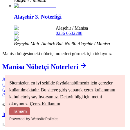
Alaşehir / Manisa
Alaşehir 3. Noterliği
Alaşehir
/
Manisa
0236 6532288
Beşeylül Mah. Atatürk Bul. No:90 Alaşehir / Manisa
Manisa
bölgesindeki nöbetçi noterleri görmek için tıklayınız
Manisa
Nöbetçi Noterleri
Ahmetlı
(
1
)
Akhisar
(
5
)
Alaşehir
(
3
)
Demirci
(
1
)
Gölmarmara
Sitemizden en iyi şekilde faydalanabilmeniz için çerezler
(
1
)
Gördes
(
1
)
Kırkağaç
(
2
)
Köprübaşı
(
1
)
Kula
(
2
)
Salihli
(
6
)
Sarıgöl
(
2
)
Saruhanlı
(
1
)
Şehzadeler
(
2
)
Selendi
(
1
)
Soma
(
3
)
Turgutlu
kullanılmaktadır. Bu siteye giriş yaparak çerez kullanımını
(
5
)
Yunusemre
(
3
)
kabul etmiş sayılıyorsunuz. Detaylı bilgi için metni
okuyunuz.
Çerez Kullanımı
©
2026
Nöbetçi Noter
Tamam
İletişim
Kullanım Koşulları
Gizlilik Politikası
Powered by WebsitePolicies
Developer
MEHMET ERDOĞAN