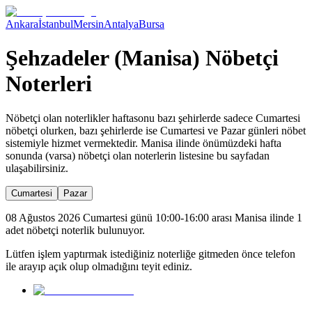
Ankara
İstanbul
Mersin
Antalya
Bursa
Şehzadeler (Manisa) Nöbetçi
Noterleri
Nöbetçi olan noterlikler haftasonu bazı şehirlerde sadece Cumartesi
nöbetçi olurken, bazı şehirlerde ise Cumartesi ve Pazar günleri nöbet
sistemiyle hizmet vermektedir.
Manisa
ilinde önümüzdeki hafta
sonunda (varsa) nöbetçi olan noterlerin listesine bu sayfadan
ulaşabilirsiniz.
Cumartesi
Pazar
08 Ağustos 2026 Cumartesi günü 10:00-16:00 arası Manisa ilinde 1
adet nöbetçi noterlik bulunuyor.
Lütfen işlem yaptırmak istediğiniz noterliğe gitmeden önce telefon
ile arayıp açık olup olmadığını teyit ediniz.