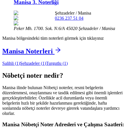
Manisa 3. Noterliği
Şehzadeler
/
Manisa
0236 237 51 04
Peker Mh. 1700. Sok. N:6/A 45020 Şehzadeler / Manisa
Manisa
bölgesindeki tüm noterleri görmek için tıklayınız
Manisa
Noterleri
Salihli
(
1
)
Şehzadeler
(
1
)
Turgutlu
(
1
)
Nöbetçi noter nedir?
Manisa
ilinde bulunan Nöbetçi noterler, resmi belgelerin
düzenlenmesi, onaylanması ve tasdik edilmesi gibi önemli işlemleri
gerçekleştirebilirler. Özellikle acil durumlarda veya önemli
belgelerin hızlı bir şekilde hazırlanması gerektiğinde, hafta
sonlarında nöbetçi noterler devreye girerek vatandaşlara yardımcı
olurlar.
Manisa
Nöbetçi Noter Adresleri ve Çalışma Saatleri: