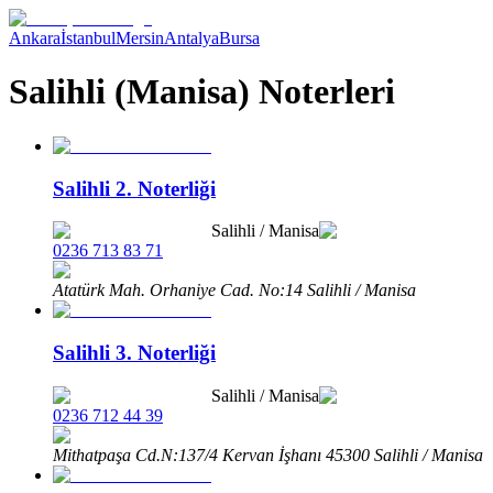
Ankara
İstanbul
Mersin
Antalya
Bursa
Salihli (Manisa) Noterleri
Salihli 2. Noterliği
Salihli
/
Manisa
0236 713 83 71
Atatürk Mah. Orhaniye Cad. No:14 Salihli / Manisa
Salihli 3. Noterliği
Salihli
/
Manisa
0236 712 44 39
Mithatpaşa Cd.N:137/4 Kervan İşhanı 45300 Salihli / Manisa