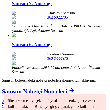
Samsun 7. Noterliği
Atakum
/
Samsun
362 5022705
Yenimahalle Mah. İsmet İnönü Bulvarı 3093 Sk. No:98/a
şahbazoğlu Apt. Atakum Samsun
Samsun 6. Noterliği
İlkadım
/
Samsun
362 2333570
Bahçelievler Mah. İstiklal Cad. çınar Apt. N:206 İlkadım
Samsun
Samsun
bölgesindeki nöbetçi noterleri görmek için tıklayınız
Samsun
Nöbetçi Noterleri
Sitemizden en iyi şekilde faydalanabilmeniz için çerezler
Alaçam
(
1
)
Asarcık
(
1
)
Atakum
(
2
)
Ayvacık
(
1
)
Bafra
(
4
)
Canik
(
1
)
Çarşamba
(
3
)
Havza
(
2
)
İlkadım
(
5
)
Kavak
(
1
)
Ladik
(
1
)
Mayıs
kullanılmaktadır. Bu siteye giriş yaparak çerez kullanımını