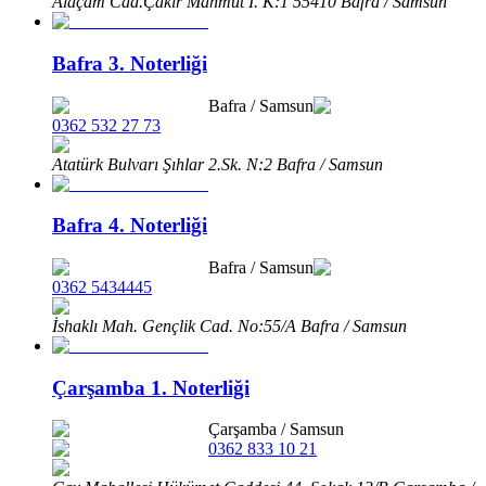
Alaçam Cad.Çakır Mahmut İ. K:1 55410 Bafra / Samsun
Bafra 3. Noterliği
Bafra
/
Samsun
0362 532 27 73
Atatürk Bulvarı Şıhlar 2.Sk. N:2 Bafra / Samsun
Bafra 4. Noterliği
Bafra
/
Samsun
0362 5434445
İshaklı Mah. Gençlik Cad. No:55/A Bafra / Samsun
Çarşamba 1. Noterliği
Çarşamba
/
Samsun
0362 833 10 21