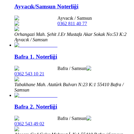
Ayvacık/Samsun Noterliği
Ayvacık
/
Samsun
0362 811 40 77
Orhangazi Mah. Şehit J.Er Mustafa Akar Sokak No:53 K:2
Ayvacık / Samsun
Bafra 1. Noterliği
Bafra
/
Samsun
0362 543 10 21
Tabakhane Mah. Atatürk Bulvarı N:23 K:1 55410 Bafra /
Samsun
Bafra 2. Noterliği
Bafra
/
Samsun
0362 543 49 02