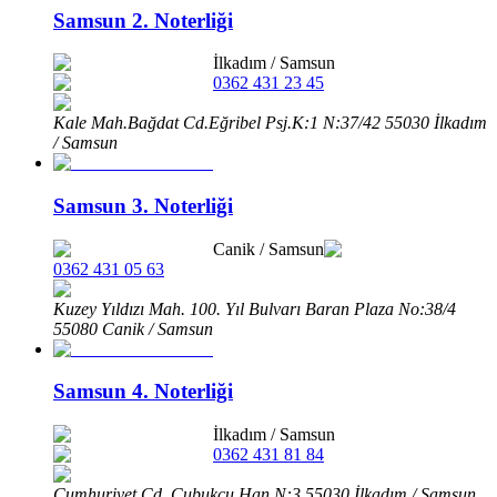
Samsun 2. Noterliği
İlkadım
/
Samsun
0362 431 23 45
Kale Mah.Bağdat Cd.Eğribel Psj.K:1 N:37/42 55030 İlkadım
/ Samsun
Samsun 3. Noterliği
Canik
/
Samsun
0362 431 05 63
Kuzey Yıldızı Mah. 100. Yıl Bulvarı Baran Plaza No:38/4
55080 Canik / Samsun
Samsun 4. Noterliği
İlkadım
/
Samsun
0362 431 81 84
Cumhuriyet Cd. Çubukçu Han N:3 55030 İlkadım / Samsun