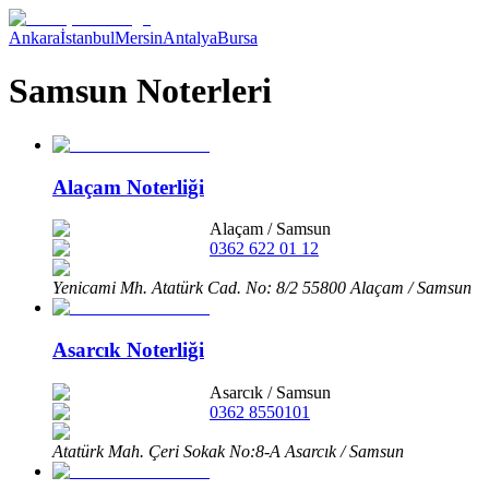
Ankara
İstanbul
Mersin
Antalya
Bursa
Samsun Noterleri
Alaçam Noterliği
Alaçam
/
Samsun
0362 622 01 12
Yenicami Mh. Atatürk Cad. No: 8/2 55800 Alaçam / Samsun
Asarcık Noterliği
Asarcık
/
Samsun
0362 8550101
Atatürk Mah. Çeri Sokak No:8-A Asarcık / Samsun