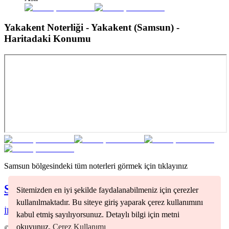
Yakakent Noterliği - Yakakent (Samsun)
-
Haritadaki Konumu
Samsun
bölgesindeki tüm noterleri görmek için tıklayınız
Samsun
Noterleri
Sitemizden en iyi şekilde faydalanabilmeniz için çerezler
kullanılmaktadır. Bu siteye giriş yaparak çerez kullanımını
İlkadım
(
1
)
kabul etmiş sayılıyorsunuz. Detaylı bilgi için metni
okuyunuz.
Çerez Kullanımı
©
2026
Nöbetçi Noter