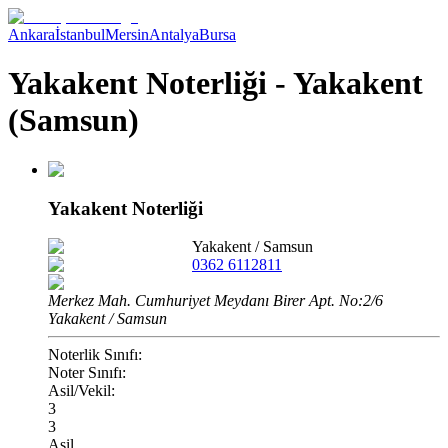
Ankara
İstanbul
Mersin
Antalya
Bursa
Yakakent Noterliği - Yakakent
(Samsun)
Yakakent Noterliği
Yakakent
/
Samsun
0362 6112811
Merkez Mah. Cumhuriyet Meydanı Birer Apt. No:2/6
Yakakent / Samsun
Noterlik Sınıfı:
Noter Sınıfı:
Asil/Vekil:
3
3
Asil