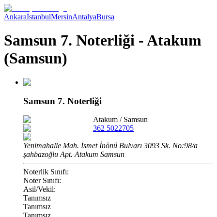
Ankara
İstanbul
Mersin
Antalya
Bursa
Samsun 7. Noterliği - Atakum
(Samsun)
Samsun 7. Noterliği
Atakum
/
Samsun
362 5022705
Yenimahalle Mah. İsmet İnönü Bulvarı 3093 Sk. No:98/a
şahbazoğlu Apt. Atakum Samsun
Noterlik Sınıfı:
Noter Sınıfı:
Asil/Vekil:
Tanımsız
Tanımsız
Tanımsız