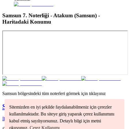
Samsun 7. Noterliği - Atakum (Samsun)
-
Haritadaki Konumu
Samsun
bölgesindeki tüm noterleri görmek için tıklayınız
Samsun
Noterleri
Sitemizden en iyi şekilde faydalanabilmeniz için çerezler
kullanılmaktadır. Bu siteye giriş yaparak çerez kullanımını
İlkadım
(
1
)
kabul etmiş sayılıyorsunuz. Detaylı bilgi için metni
okuyunuz.
Çerez Kullanımı
©
2026
Nöbetçi Noter