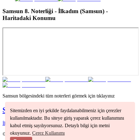
Samsun 8. Noterliği - İlkadım (Samsun)
-
Haritadaki Konumu
Samsun
bölgesindeki tüm noterleri görmek için tıklayınız
Samsun
Noterleri
Sitemizden en iyi şekilde faydalanabilmeniz için çerezler
kullanılmaktadır. Bu siteye giriş yaparak çerez kullanımını
İlkadım
(
1
)
kabul etmiş sayılıyorsunuz. Detaylı bilgi için metni
okuyunuz.
Çerez Kullanımı
©
2026
Nöbetçi Noter