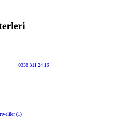
erleri
0338 311 24 16
rıveliler
(
1
)