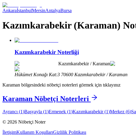
Ankara
İstanbul
Mersin
Antalya
Bursa
Kazımkarabekir (Karaman) Not
Kazımkarabekir Noterliği
Kazımkarabekir
/
Karaman
Hükümet Konağı Kat:3 70600 Kazımkarabekir / Karaman
Karaman
bölgesindeki nöbetçi noterleri görmek için tıklayınız
Karaman
Nöbetçi Noterleri
Ayrancı
(
1
)
Başyayla
(
1
)
Ermenek
(
1
)
Kazımkarabekir
(
1
)
Merkez
(
6
)
Sa
©
2026
Nöbetçi Noter
İletişim
Kullanım Koşulları
Gizlilik Politikası