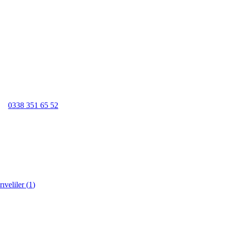
0338 351 65 52
rıveliler
(
1
)