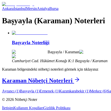
Ankara
İstanbul
Mersin
Antalya
Bursa
Başyayla (Karaman) Noterleri
Başyayla Noterliği
Başyayla
/
Karaman
Cumhuriyet Cad. Hükümet Konağı K:1 Başyayla / Karaman
Karaman
bölgesindeki nöbetçi noterleri görmek için tıklayınız
Karaman
Nöbetçi Noterleri
Ayrancı
(
1
)
Başyayla
(
1
)
Ermenek
(
1
)
Kazımkarabekir
(
1
)
Merkez
(
6
)
Sa
©
2026
Nöbetçi Noter
İletişim
Kullanım Koşulları
Gizlilik Politikası