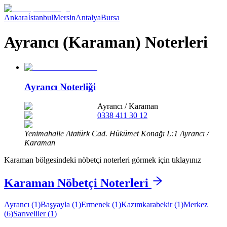
Ankara
İstanbul
Mersin
Antalya
Bursa
Ayrancı (Karaman) Noterleri
Ayrancı Noterliği
Ayrancı
/
Karaman
0338 411 30 12
Yenimahalle Atatürk Cad. Hükümet Konağı L:1 Ayrancı /
Karaman
Karaman
bölgesindeki nöbetçi noterleri görmek için tıklayınız
Karaman
Nöbetçi Noterleri
Ayrancı
(
1
)
Başyayla
(
1
)
Ermenek
(
1
)
Kazımkarabekir
(
1
)
Merkez
(
6
)
Sarıveliler
(
1
)