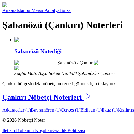
Ankara
İstanbul
Mersin
Antalya
Bursa
Şabanözü (Çankırı) Noterleri
Şabanözü Noterliği
Şabanözü
/
Çankırı
Sağlık Mah. Asya Sokak No:43/4 Şabanözü / Çankırı
Çankırı
bölgesindeki nöbetçi noterleri görmek için tıklayınız
Çankırı
Nöbetçi Noterleri
Atkaracalar
(
1
)
Bayramören
(
1
)
Çerkeş
(
1
)
Eldivan
(
1
)
Ilgaz
(
1
)
Kızılırm
©
2026
Nöbetçi Noter
İletişim
Kullanım Koşulları
Gizlilik Politikası