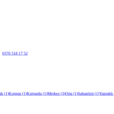
0376 518 17 52
ak
(
1
)
Korgun
(
1
)
Kurşunlu
(
1
)
Merkez
(
3
)
Orta
(
1
)
Şabanözü
(
1
)
Yapraklı