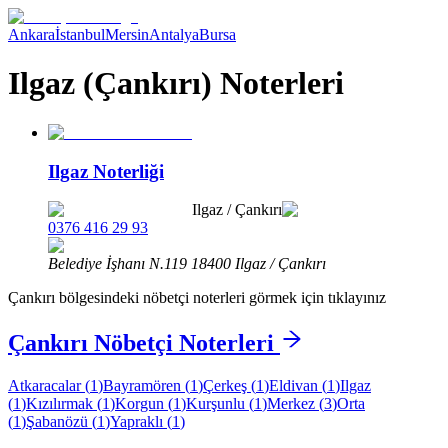
Ankara
İstanbul
Mersin
Antalya
Bursa
Ilgaz (Çankırı) Noterleri
Ilgaz Noterliği
Ilgaz
/
Çankırı
0376 416 29 93
Belediye İşhanı N.119 18400 Ilgaz / Çankırı
Çankırı
bölgesindeki nöbetçi noterleri görmek için tıklayınız
Çankırı
Nöbetçi Noterleri
Atkaracalar
(
1
)
Bayramören
(
1
)
Çerkeş
(
1
)
Eldivan
(
1
)
Ilgaz
(
1
)
Kızılırmak
(
1
)
Korgun
(
1
)
Kurşunlu
(
1
)
Merkez
(
3
)
Orta
(
1
)
Şabanözü
(
1
)
Yapraklı
(
1
)