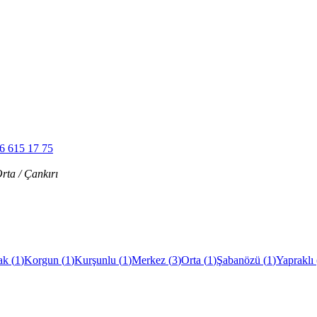
6 615 17 75
ta / Çankırı
ak
(
1
)
Korgun
(
1
)
Kurşunlu
(
1
)
Merkez
(
3
)
Orta
(
1
)
Şabanözü
(
1
)
Yapraklı