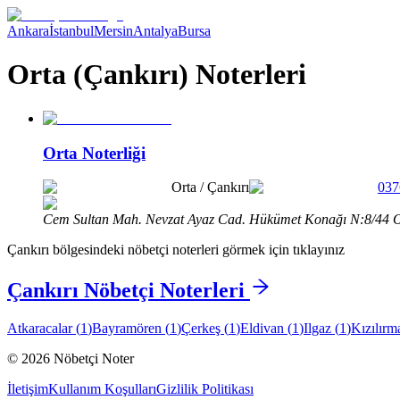
Ankara
İstanbul
Mersin
Antalya
Bursa
Orta (Çankırı) Noterleri
Orta Noterliği
Orta
/
Çankırı
037
Cem Sultan Mah. Nevzat Ayaz Cad. Hükümet Konağı N:8/44 Or
Çankırı
bölgesindeki nöbetçi noterleri görmek için tıklayınız
Çankırı
Nöbetçi Noterleri
Atkaracalar
(
1
)
Bayramören
(
1
)
Çerkeş
(
1
)
Eldivan
(
1
)
Ilgaz
(
1
)
Kızılırm
©
2026
Nöbetçi Noter
İletişim
Kullanım Koşulları
Gizlilik Politikası