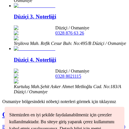
Osmaniye
Düziçi 3. Noterliği
Düziçi
/
Osmaniye
0328 876 63 26
Yeşilova Mah. Refik Cesur Bulv. No:495/B Düziçi / Osmaniye
Düziçi 4. Noterliği
Düziçi
/
Osmaniye
0328 8021115
Kurtuluş Mah.Şehit Asker Ahmet Metlioğlu Cad. No:183/A
Düziçi / Osmaniye
Osmaniye
bölgesindeki nöbetçi noterleri görmek için tıklayınız
Osmaniye
Nöbetçi Noterleri
Sitemizden en iyi şekilde faydalanabilmeniz için çerezler
kullanılmaktadır. Bu siteye giriş yaparak çerez kullanımını
Bahçe
(
2
)
Düziçi
(
4
)
Hasanbeyli
(
1
)
Kadirli
(
3
)
Merkez
(
9
)
Sumbas
(
1
)
kabul etmiş sayılıyorsunuz. Detaylı bilgi için metni