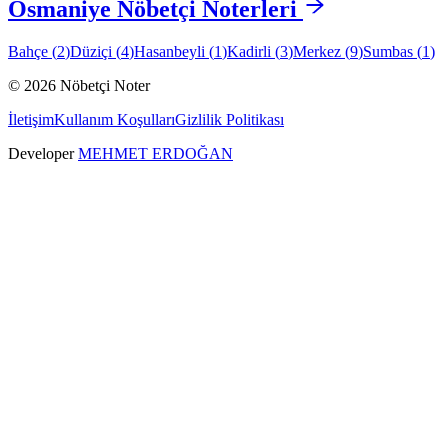
Osmaniye
Nöbetçi Noterleri
Bahçe
(
2
)
Düziçi
(
4
)
Hasanbeyli
(
1
)
Kadirli
(
3
)
Merkez
(
9
)
Sumbas
(
1
)
©
2026
Nöbetçi Noter
İletişim
Kullanım Koşulları
Gizlilik Politikası
Developer
MEHMET ERDOĞAN