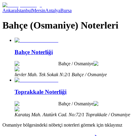
Ankara
İstanbul
Mersin
Antalya
Bursa
Bahçe (Osmaniye) Noterleri
Bahçe Noterliği
Bahçe
/
Osmaniye
lievler Mah. Tek Sokak N:2/1 Bahçe / Osmaniye
Toprakkale Noterliği
Bahçe
/
Osmaniye
Karataş Mah. Atatürk Cad. No:72/1 Toprakkale / Osmaniye
Osmaniye
bölgesindeki nöbetçi noterleri görmek için tıklayınız