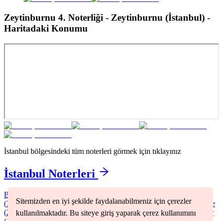
Zeytinburnu 4. Noterliği - Zeytinburnu (İstanbul)
-
Haritadaki Konumu
İstanbul
bölgesindeki tüm noterleri görmek için tıklayınız
İstanbul
Noterleri
Bağcılar
(
2
)
Bakırköy
(
1
)
Başakşehir
(
1
)
Beşiktaş
(
1
)
Beyoğlu
Sitemizden en iyi şekilde faydalanabilmeniz için çerezler
(
3
)
Büyükçekmece
(
1
)
Fatih
(
2
)
Kadıköy
(
2
)
Kartal
(
1
)
Küçükçekmece
(
2
)
Pendik
(
2
)
Sancaktepe
(
1
)
Silivri
(
1
)
Şişli
(
2
)
Sultangazi
(
1
)
üsküdar
kullanılmaktadır. Bu siteye giriş yaparak çerez kullanımını