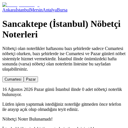
Ankara
İstanbul
Mersin
Antalya
Bursa
Sancaktepe (İstanbul) Nöbetçi
Noterleri
Nöbetçi olan noterlikler haftasonu bazı şehirlerde sadece Cumartesi
nöbetçi olurken, bazı şehirlerde ise Cumartesi ve Pazar günleri nöbet
sistemiyle hizmet vermektedir.
İstanbul
ilinde önümüzdeki hafta
sonunda (varsa) nöbetçi olan noterlerin listesine bu sayfadan
ulaşabilirsiniz.
Cumartesi
Pazar
16 Ağustos 2026 Pazar günü İstanbul ilinde 0 adet nöbetçi noterlik
bulunuyor.
Lütfen işlem yaptırmak istediğiniz noterliğe gitmeden önce telefon
ile arayıp açık olup olmadığını teyit ediniz.
Nöbetçi Noter Bulunamadı!