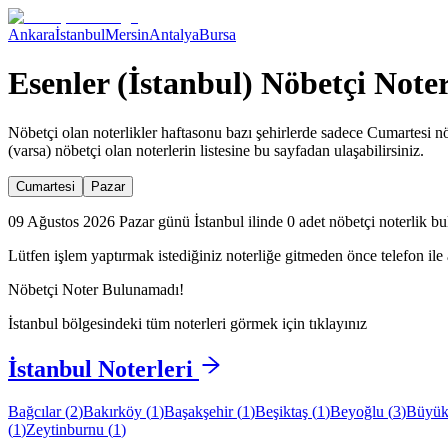
Ankara
İstanbul
Mersin
Antalya
Bursa
Esenler (İstanbul) Nöbetçi Noter
Nöbetçi olan noterlikler haftasonu bazı şehirlerde sadece Cumartesi nö
(varsa) nöbetçi olan noterlerin listesine bu sayfadan ulaşabilirsiniz.
Cumartesi
Pazar
09 Ağustos 2026 Pazar günü İstanbul ilinde 0 adet nöbetçi noterlik bu
Lütfen işlem yaptırmak istediğiniz noterliğe gitmeden önce telefon ile 
Nöbetçi Noter Bulunamadı!
İstanbul
bölgesindeki tüm noterleri görmek için tıklayınız
İstanbul
Noterleri
Bağcılar
(
2
)
Bakırköy
(
1
)
Başakşehir
(
1
)
Beşiktaş
(
1
)
Beyoğlu
(
3
)
Büyük
(
1
)
Zeytinburnu
(
1
)