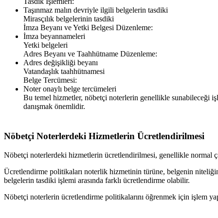
Tasdik İşlemleri:
Taşınmaz malın devriyle ilgili belgelerin tasdiki
Mirasçılık belgelerinin tasdiki
İmza Beyanı ve Yetki Belgesi Düzenleme:
İmza beyannameleri
Yetki belgeleri
Adres Beyanı ve Taahhütname Düzenleme:
Adres değişikliği beyanı
Vatandaşlık taahhütnamesi
Belge Tercümesi:
Noter onaylı belge tercümeleri
Bu temel hizmetler, nöbetçi noterlerin genellikle sunabileceği iş
danışmak önemlidir.
Nöbetçi Noterlerdeki Hizmetlerin Ücretlendirilmesi
Nöbetçi noterlerdeki hizmetlerin ücretlendirilmesi, genellikle normal ça
Ücretlendirme politikaları noterlik hizmetinin türüne, belgenin niteliğ
belgelerin tasdiki işlemi arasında farklı ücretlendirme olabilir.
Nöbetçi noterlerin ücretlendirme politikalarını öğrenmek için işlem y