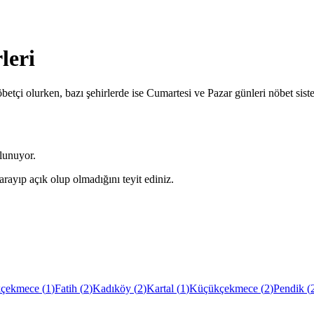
leri
betçi olurken, bazı şehirlerde ise Cumartesi ve Pazar günleri nöbet sis
lunuyor.
arayıp açık olup olmadığını teyit ediniz.
çekmece
(
1
)
Fatih
(
2
)
Kadıköy
(
2
)
Kartal
(
1
)
Küçükçekmece
(
2
)
Pendik
(