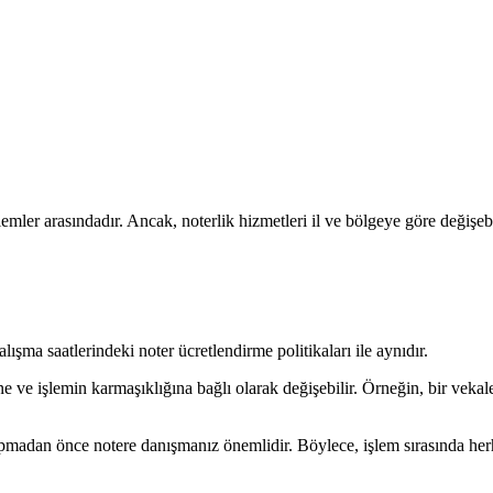
lemler arasındadır. Ancak, noterlik hizmetleri il ve bölgeye göre değişebi
lışma saatlerindeki noter ücretlendirme politikaları ile aynıdır.
ine ve işlemin karmaşıklığına bağlı olarak değişebilir. Örneğin, bir veka
apmadan önce notere danışmanız önemlidir. Böylece, işlem sırasında herh