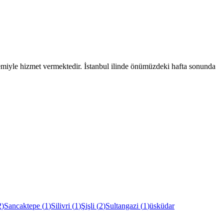
temiyle hizmet vermektedir.
İstanbul
ilinde önümüzdeki hafta sonunda
2
)
Sancaktepe
(
1
)
Silivri
(
1
)
Şişli
(
2
)
Sultangazi
(
1
)
üsküdar