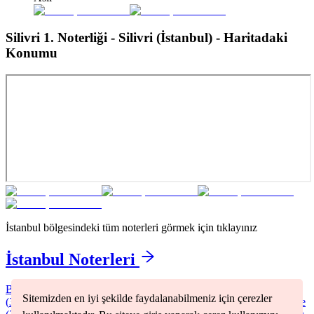
Silivri 1. Noterliği - Silivri (İstanbul)
- Haritadaki
Konumu
İstanbul
bölgesindeki tüm noterleri görmek için tıklayınız
İstanbul
Noterleri
Bağcılar
(
2
)
Bakırköy
(
1
)
Başakşehir
(
1
)
Beşiktaş
(
1
)
Beyoğlu
Sitemizden en iyi şekilde faydalanabilmeniz için çerezler
(
3
)
Büyükçekmece
(
1
)
Fatih
(
2
)
Kadıköy
(
2
)
Kartal
(
1
)
Küçükçekmece