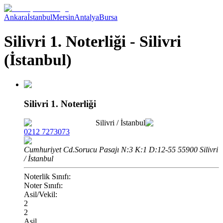
Ankara
İstanbul
Mersin
Antalya
Bursa
Silivri 1. Noterliği - Silivri
(İstanbul)
Silivri 1. Noterliği
Silivri
/
İstanbul
0212 7273073
Cumhuriyet Cd.Sorucu Pasajı N:3 K:1 D:12-55 55900 Silivri
/ İstanbul
Noterlik Sınıfı:
Noter Sınıfı:
Asil/Vekil:
2
2
Asil