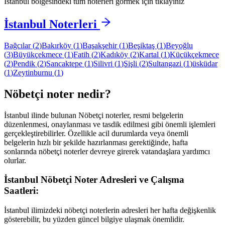
İstanbul
bölgesindeki tüm noterleri görmek için tıklayınız
İstanbul
Noterleri
Bağcılar
(
2
)
Bakırköy
(
1
)
Başakşehir
(
1
)
Beşiktaş
(
1
)
Beyoğlu
(
3
)
Büyükçekmece
(
1
)
Fatih
(
2
)
Kadıköy
(
2
)
Kartal
(
1
)
Küçükçekmece
(
2
)
Pendik
(
2
)
Sancaktepe
(
1
)
Silivri
(
1
)
Şişli
(
2
)
Sultangazi
(
1
)
üsküdar
(
1
)
Zeytinburnu
(
1
)
Nöbetçi noter nedir?
İstanbul
ilinde bulunan Nöbetçi noterler, resmi belgelerin
düzenlenmesi, onaylanması ve tasdik edilmesi gibi önemli işlemleri
gerçekleştirebilirler. Özellikle acil durumlarda veya önemli
belgelerin hızlı bir şekilde hazırlanması gerektiğinde, hafta
sonlarında nöbetçi noterler devreye girerek vatandaşlara yardımcı
olurlar.
İstanbul
Nöbetçi Noter Adresleri ve Çalışma
Saatleri:
İstanbul
ilimizdeki nöbetçi noterlerin adresleri her hafta değişkenlik
gösterebilir, bu yüzden güncel bilgiye ulaşmak önemlidir.