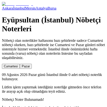
Ankara
İstanbul
Mersin
Antalya
Bursa
Eyüpsultan (İstanbul) Nöbetçi
Noterleri
Nöbetçi olan noterlikler haftasonu bazı şehirlerde sadece Cumartesi
nöbetçi olurken, bazı şehirlerde ise Cumartesi ve Pazar günleri nöbet
sistemiyle hizmet vermektedir.
İstanbul
ilinde önümüzdeki hafta
sonunda (varsa) nöbetçi olan noterlerin listesine bu sayfadan
ulaşabilirsiniz.
Cumartesi
Pazar
09 Ağustos 2026 Pazar günü İstanbul ilinde 0 adet nöbetçi noterlik
bulunuyor.
Lütfen işlem yaptırmak istediğiniz noterliğe gitmeden önce telefon
ile arayıp açık olup olmadığını teyit ediniz.
Nöbetçi Noter Bulunamadı!