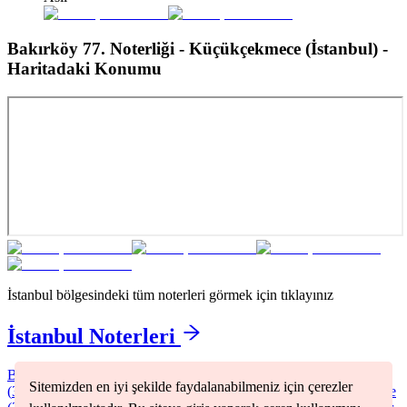
Bakırköy 77. Noterliği - Küçükçekmece (İstanbul)
-
Haritadaki Konumu
İstanbul
bölgesindeki tüm noterleri görmek için tıklayınız
İstanbul
Noterleri
Bağcılar
(
2
)
Bakırköy
(
1
)
Başakşehir
(
1
)
Beşiktaş
(
1
)
Beyoğlu
Sitemizden en iyi şekilde faydalanabilmeniz için çerezler
(
3
)
Büyükçekmece
(
1
)
Fatih
(
2
)
Kadıköy
(
2
)
Kartal
(
1
)
Küçükçekmece