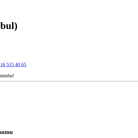
nbul)
16 515 40 65
stanbul
onumu