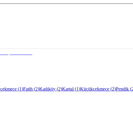
çekmece
(
1
)
Fatih
(
2
)
Kadıköy
(
2
)
Kartal
(
1
)
Küçükçekmece
(
2
)
Pendik
(