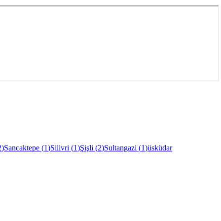
2
)
Sancaktepe
(
1
)
Silivri
(
1
)
Şişli
(
2
)
Sultangazi
(
1
)
üsküdar