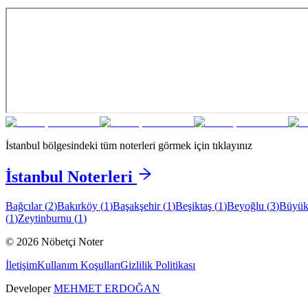
İstanbul
bölgesindeki tüm noterleri görmek için tıklayınız
İstanbul
Noterleri
Bağcılar
(
2
)
Bakırköy
(
1
)
Başakşehir
(
1
)
Beşiktaş
(
1
)
Beyoğlu
(
3
)
Büyük
(
1
)
Zeytinburnu
(
1
)
©
2026
Nöbetçi Noter
İletişim
Kullanım Koşulları
Gizlilik Politikası
Developer
MEHMET ERDOĞAN