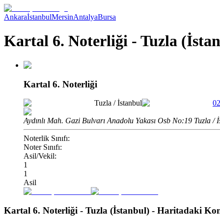
Ankara
İstanbul
Mersin
Antalya
Bursa
Kartal 6. Noterliği - Tuzla (İsta
Kartal 6. Noterliği
Tuzla
/
İstanbul
02
Aydınlı Mah. Gazi Bulvarı Anadolu Yakası Osb No:19 Tuzla / İ
Noterlik Sınıfı:
Noter Sınıfı:
Asil/Vekil:
1
1
Asil
Kartal 6. Noterliği - Tuzla (İstanbul)
- Haritadaki K