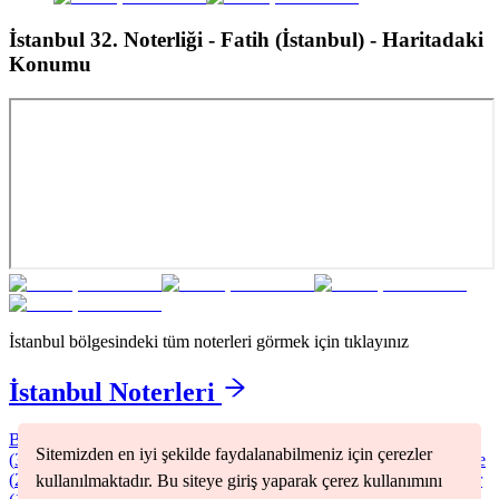
İstanbul 32. Noterliği - Fatih (İstanbul)
- Haritadaki
Konumu
İstanbul
bölgesindeki tüm noterleri görmek için tıklayınız
İstanbul
Noterleri
Bağcılar
(
2
)
Bakırköy
(
1
)
Başakşehir
(
1
)
Beşiktaş
(
1
)
Beyoğlu
Sitemizden en iyi şekilde faydalanabilmeniz için çerezler
(
3
)
Büyükçekmece
(
1
)
Fatih
(
2
)
Kadıköy
(
2
)
Kartal
(
1
)
Küçükçekmece
(
2
)
Pendik
(
2
)
Sancaktepe
(
1
)
Silivri
(
1
)
Şişli
(
2
)
Sultangazi
(
1
)
üsküdar
kullanılmaktadır. Bu siteye giriş yaparak çerez kullanımını