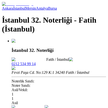
Ankara
İstanbul
Mersin
Antalya
Bursa
İstanbul 32. Noterliği - Fatih
(İstanbul)
İstanbul 32. Noterliği
Fatih
/
İstanbul
0212 534 99 14
Fevzi Paşa Cd. No:129 K:1 34240 Fatih / İstanbul
Noterlik Sınıfı:
Noter Sınıfı:
Asil/Vekil:
1
1
Asil