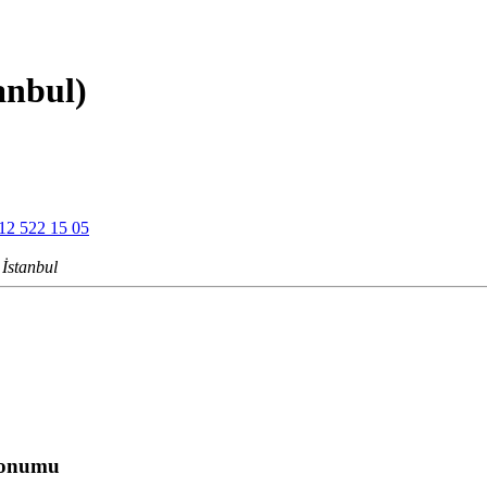
tanbul)
12 522 15 05
 İstanbul
Konumu