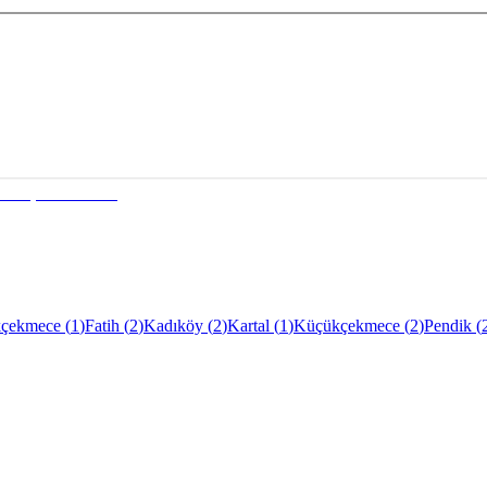
çekmece
(
1
)
Fatih
(
2
)
Kadıköy
(
2
)
Kartal
(
1
)
Küçükçekmece
(
2
)
Pendik
(