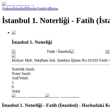
Ankara
İstanbul
Mersin
Antalya
Bursa
İstanbul 1. Noterliği - Fatih (İs
İstanbul 1. Noterliği
Fatih
/
İstanbul
02
Hobyar Mah. Vakıfhanı Sok. Sadıkiye İşhanı No:10/103 Fatih /
Noterlik Sınıfı:
Noter Sınıfı:
Asil/Vekil:
1
0
Vekil
İstanbul 1. Noterliği - Fatih (İstanbul)
- Haritadaki 