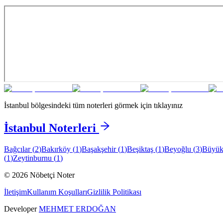
İstanbul
bölgesindeki tüm noterleri görmek için tıklayınız
İstanbul
Noterleri
Bağcılar
(
2
)
Bakırköy
(
1
)
Başakşehir
(
1
)
Beşiktaş
(
1
)
Beyoğlu
(
3
)
Büyük
(
1
)
Zeytinburnu
(
1
)
©
2026
Nöbetçi Noter
İletişim
Kullanım Koşulları
Gizlilik Politikası
Developer
MEHMET ERDOĞAN