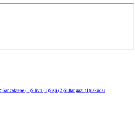
2
)
Sancaktepe
(
1
)
Silivri
(
1
)
Şişli
(
2
)
Sultangazi
(
1
)
üsküdar