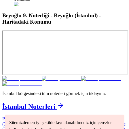
Beyoğlu 9. Noterliği - Beyoğlu (İstanbul)
-
Haritadaki Konumu
İstanbul
bölgesindeki tüm noterleri görmek için tıklayınız
İstanbul
Noterleri
Bağcılar
(
2
)
Bakırköy
(
1
)
Başakşehir
(
1
)
Beşiktaş
(
1
)
Beyoğlu
Sitemizden en iyi şekilde faydalanabilmeniz için çerezler
(
3
)
Büyükçekmece
(
1
)
Fatih
(
2
)
Kadıköy
(
2
)
Kartal
(
1
)
Küçükçekmece