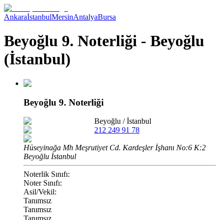
Ankara
İstanbul
Mersin
Antalya
Bursa
Beyoğlu 9. Noterliği - Beyoğlu
(İstanbul)
Beyoğlu 9. Noterliği
Beyoğlu
/
İstanbul
212 249 91 78
Hüseyinağa Mh Meşrutiyet Cd. Kardeşler İşhanı No:6 K:2
Beyoğlu İstanbul
Noterlik Sınıfı:
Noter Sınıfı:
Asil/Vekil:
Tanımsız
Tanımsız
Tanımsız