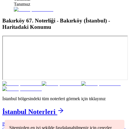
Tanımsız
Bakırköy 67. Noterliği - Bakırköy (İstanbul)
-
Haritadaki Konumu
İstanbul
bölgesindeki tüm noterleri görmek için tıklayınız
İstanbul
Noterleri
Bağcılar
(
2
)
Bakırköy
(
1
)
Başakşehir
(
1
)
Beşiktaş
(
1
)
Beyoğlu
Sitemizden en iyi şekilde faydalanabilmeniz için çerezler