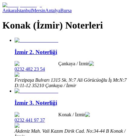
Ankara
İstanbul
Mersin
Antalya
Bursa
Konak (İzmir) Noterleri
İzmir 2. Noterliği
Çankaya
/
İzmir
0232 482 23 54
Fevzipaşa Bulvarı 1315 Sk. N:7 Ali Görücüoğlu İş Mr.N:7
D:11-12 35210 Çankaya / İzmir
İzmir 3. Noterliği
Konak
/
İzmir
0232 441 97 37
Akdeniz Mah. Vali Kazım Dirik Cad. No:34-44 B Konak /