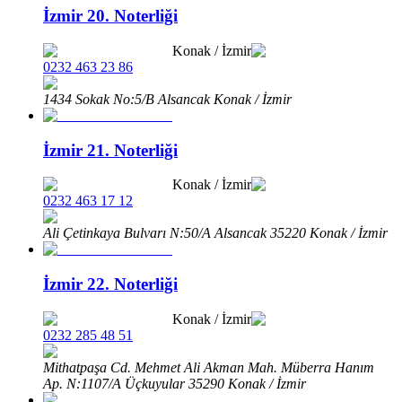
İzmir 20. Noterliği
Konak
/
İzmir
0232 463 23 86
1434 Sokak No:5/B Alsancak Konak / İzmir
İzmir 21. Noterliği
Konak
/
İzmir
0232 463 17 12
Ali Çetinkaya Bulvarı N:50/A Alsancak 35220 Konak / İzmir
İzmir 22. Noterliği
Konak
/
İzmir
0232 285 48 51
Mithatpaşa Cd. Mehmet Ali Akman Mah. Müberra Hanım
Ap. N:1107/A Üçkuyular 35290 Konak / İzmir