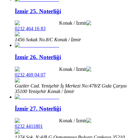
İzmir 25. Noterliği
Konak
/
İzmir
0232 464 16 83
1456 Sokak No.8/C Konak / İzmir
İzmir 26. Noterliği
Konak
/
İzmir
0232 469 04 07
Gaziler Cad. Yenişehir İş Merkezi No:478/Z Gıda Çarşısı
35100 Yenişehir Konak / İzmir
İzmir 27. Noterliği
Konak
/
İzmir
0232 4411801
1374.Sok. N:4/B G.Osmanpaşa Bulvarı Çankaya 35210