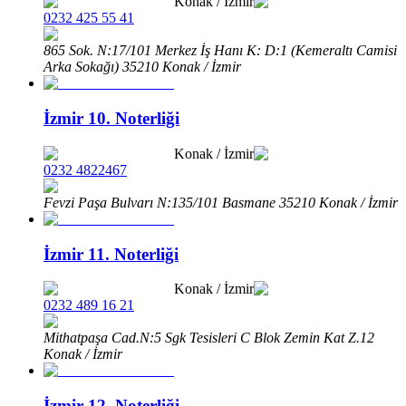
Konak
/
İzmir
0232 425 55 41
865 Sok. N:17/101 Merkez İş Hanı K: D:1 (Kemeraltı Camisi
Arka Sokağı) 35210 Konak / İzmir
İzmir 10. Noterliği
Konak
/
İzmir
0232 4822467
Fevzi Paşa Bulvarı N:135/101 Basmane 35210 Konak / İzmir
İzmir 11. Noterliği
Konak
/
İzmir
0232 489 16 21
Mithatpaşa Cad.N:5 Sgk Tesisleri C Blok Zemin Kat Z.12
Konak / İzmir
İzmir 12. Noterliği