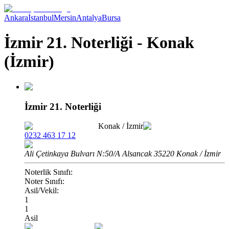
Ankara
İstanbul
Mersin
Antalya
Bursa
İzmir 21. Noterliği - Konak
(İzmir)
İzmir 21. Noterliği
Konak
/
İzmir
0232 463 17 12
Ali Çetinkaya Bulvarı N:50/A Alsancak 35220 Konak / İzmir
Noterlik Sınıfı:
Noter Sınıfı:
Asil/Vekil:
1
1
Asil