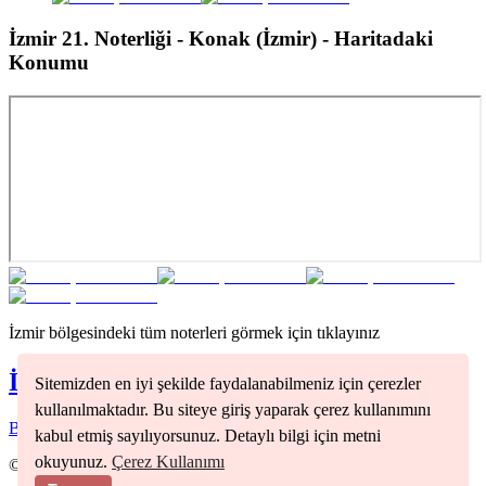
İzmir 21. Noterliği - Konak (İzmir)
- Haritadaki
Konumu
İzmir
bölgesindeki tüm noterleri görmek için tıklayınız
İzmir
Noterleri
Sitemizden en iyi şekilde faydalanabilmeniz için çerezler
kullanılmaktadır. Bu siteye giriş yaparak çerez kullanımını
Bornova
(
1
)
Çiğli
(
1
)
Gaziemir
(
1
)
Konak
(
3
)
kabul etmiş sayılıyorsunuz. Detaylı bilgi için metni
okuyunuz.
Çerez Kullanımı
©
2026
Nöbetçi Noter