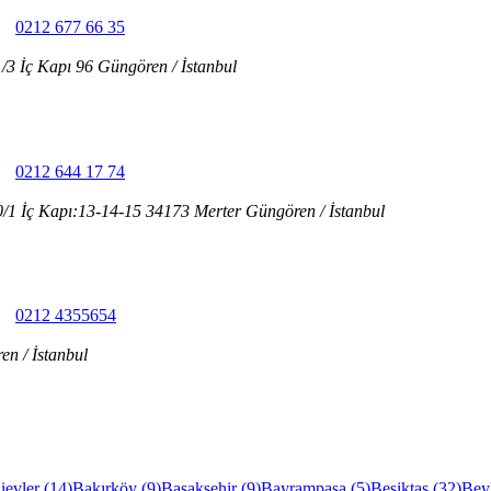
0212 677 66 35
/3 İç Kapı 96 Güngören / İstanbul
0212 644 17 74
0/1 İç Kapı:13-14-15 34173 Merter Güngören / İstanbul
0212 4355654
n / İstanbul
ievler
(
14
)
Bakırköy
(
9
)
Başakşehir
(
9
)
Bayrampaşa
(
5
)
Beşiktaş
(
32
)
Bey