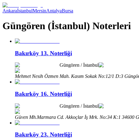
Ankara
İstanbul
Mersin
Antalya
Bursa
Güngören (İstanbul) Noterleri
Bakırköy 13. Noterliği
Güngören
/
İstanbul
Mehmet Nesih Özmen Mah. Kasım Sokak No:12/1 D:3 Güngöre
Bakırköy 16. Noterliği
Güngören
/
İstanbul
Güven Mh.Marmara Cd. Akkoçlar İş Mrk. No:34 K:1 34600 Gü
Bakırköy 23. Noterliği