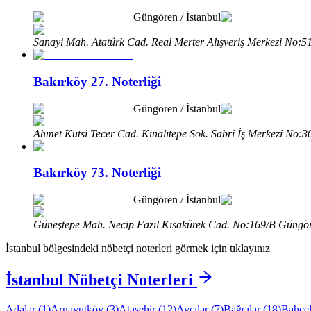
Güngören
/
İstanbul
Sanayi Mah. Atatürk Cad. Real Merter Alışveriş Merkezi No:51
Bakırköy 27. Noterliği
Güngören
/
İstanbul
Ahmet Kutsi Tecer Cad. Kınalıtepe Sok. Sabri İş Merkezi No:3
Bakırköy 73. Noterliği
Güngören
/
İstanbul
Güneştepe Mah. Necip Fazıl Kısakürek Cad. No:169/B Güngöre
İstanbul
bölgesindeki nöbetçi noterleri görmek için tıklayınız
İstanbul
Nöbetçi Noterleri
Adalar
(
1
)
Arnavutköy
(
3
)
Ataşehir
(
12
)
Avcılar
(
7
)
Bağcılar
(
18
)
Bahçel