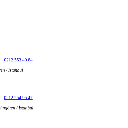
0212 553 49 84
n / İstanbul
0212 554 95 47
ngören / İstanbul