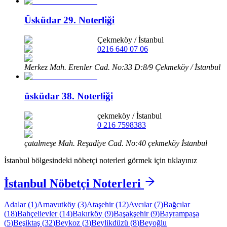
Üsküdar 29. Noterliği
Çekmeköy
/
İstanbul
0216 640 07 06
Merkez Mah. Erenler Cad. No:33 D:8/9 Çekmeköy / İstanbul
üsküdar 38. Noterliği
çekmeköy
/
İstanbul
0 216 7598383
çatalmeşe Mah. Reşadiye Cad. No:40 çekmeköy İstanbul
İstanbul
bölgesindeki nöbetçi noterleri görmek için tıklayınız
İstanbul
Nöbetçi Noterleri
Adalar
(
1
)
Arnavutköy
(
3
)
Ataşehir
(
12
)
Avcılar
(
7
)
Bağcılar
(
18
)
Bahçelievler
(
14
)
Bakırköy
(
9
)
Başakşehir
(
9
)
Bayrampaşa
(
5
)
Beşiktaş
(
32
)
Beykoz
(
3
)
Beylikdüzü
(
8
)
Beyoğlu