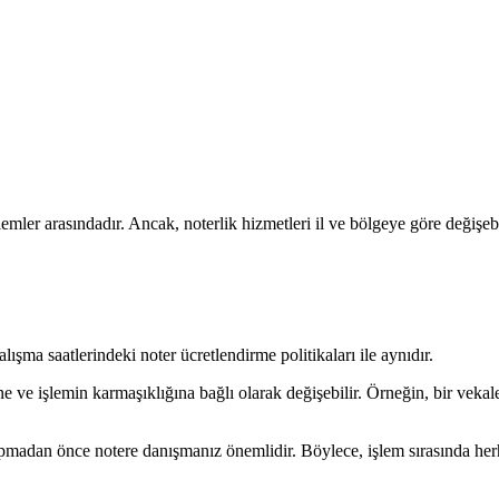
lemler arasındadır. Ancak, noterlik hizmetleri il ve bölgeye göre değişebi
lışma saatlerindeki noter ücretlendirme politikaları ile aynıdır.
ine ve işlemin karmaşıklığına bağlı olarak değişebilir. Örneğin, bir veka
apmadan önce notere danışmanız önemlidir. Böylece, işlem sırasında herh