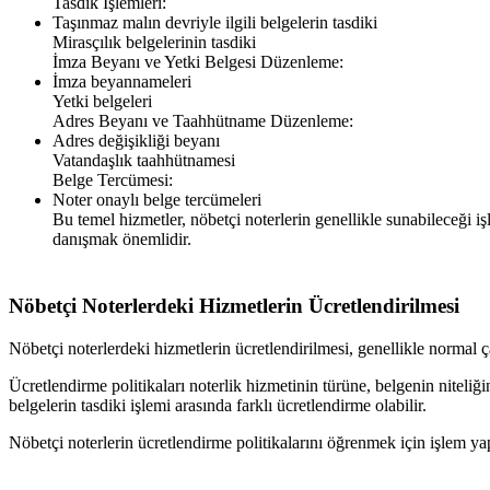
Tasdik İşlemleri:
Taşınmaz malın devriyle ilgili belgelerin tasdiki
Mirasçılık belgelerinin tasdiki
İmza Beyanı ve Yetki Belgesi Düzenleme:
İmza beyannameleri
Yetki belgeleri
Adres Beyanı ve Taahhütname Düzenleme:
Adres değişikliği beyanı
Vatandaşlık taahhütnamesi
Belge Tercümesi:
Noter onaylı belge tercümeleri
Bu temel hizmetler, nöbetçi noterlerin genellikle sunabileceği iş
danışmak önemlidir.
Nöbetçi Noterlerdeki Hizmetlerin Ücretlendirilmesi
Nöbetçi noterlerdeki hizmetlerin ücretlendirilmesi, genellikle normal ça
Ücretlendirme politikaları noterlik hizmetinin türüne, belgenin niteliğ
belgelerin tasdiki işlemi arasında farklı ücretlendirme olabilir.
Nöbetçi noterlerin ücretlendirme politikalarını öğrenmek için işlem y