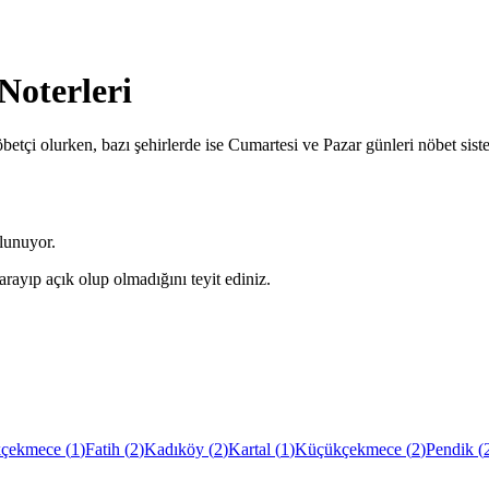
Noterleri
betçi olurken, bazı şehirlerde ise Cumartesi ve Pazar günleri nöbet sis
lunuyor.
arayıp açık olup olmadığını teyit ediniz.
çekmece
(
1
)
Fatih
(
2
)
Kadıköy
(
2
)
Kartal
(
1
)
Küçükçekmece
(
2
)
Pendik
(