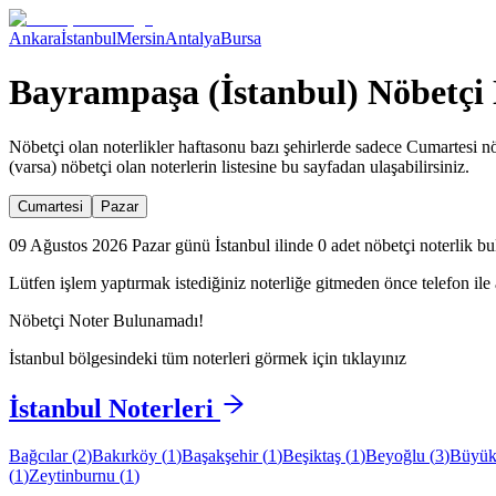
Ankara
İstanbul
Mersin
Antalya
Bursa
Bayrampaşa (İstanbul) Nöbetçi 
Nöbetçi olan noterlikler haftasonu bazı şehirlerde sadece Cumartesi nö
(varsa) nöbetçi olan noterlerin listesine bu sayfadan ulaşabilirsiniz.
Cumartesi
Pazar
09 Ağustos 2026 Pazar günü İstanbul ilinde 0 adet nöbetçi noterlik bu
Lütfen işlem yaptırmak istediğiniz noterliğe gitmeden önce telefon ile 
Nöbetçi Noter Bulunamadı!
İstanbul
bölgesindeki tüm noterleri görmek için tıklayınız
İstanbul
Noterleri
Bağcılar
(
2
)
Bakırköy
(
1
)
Başakşehir
(
1
)
Beşiktaş
(
1
)
Beyoğlu
(
3
)
Büyük
(
1
)
Zeytinburnu
(
1
)