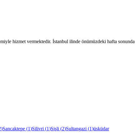
temiyle hizmet vermektedir.
İstanbul
ilinde önümüzdeki hafta sonunda
2
)
Sancaktepe
(
1
)
Silivri
(
1
)
Şişli
(
2
)
Sultangazi
(
1
)
üsküdar