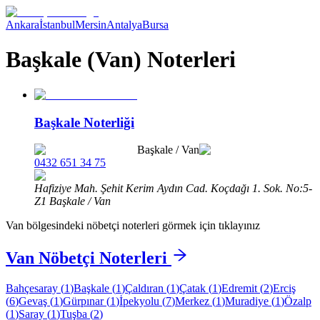
Ankara
İstanbul
Mersin
Antalya
Bursa
Başkale (Van) Noterleri
Başkale Noterliği
Başkale
/
Van
0432 651 34 75
Hafiziye Mah. Şehit Kerim Aydın Cad. Koçdağı 1. Sok. No:5-
Z1 Başkale / Van
Van
bölgesindeki nöbetçi noterleri görmek için tıklayınız
Van
Nöbetçi Noterleri
Bahçesaray
(
1
)
Başkale
(
1
)
Çaldıran
(
1
)
Çatak
(
1
)
Edremit
(
2
)
Erciş
(
6
)
Gevaş
(
1
)
Gürpınar
(
1
)
İpekyolu
(
7
)
Merkez
(
1
)
Muradiye
(
1
)
Özalp
(
1
)
Saray
(
1
)
Tuşba
(
2
)