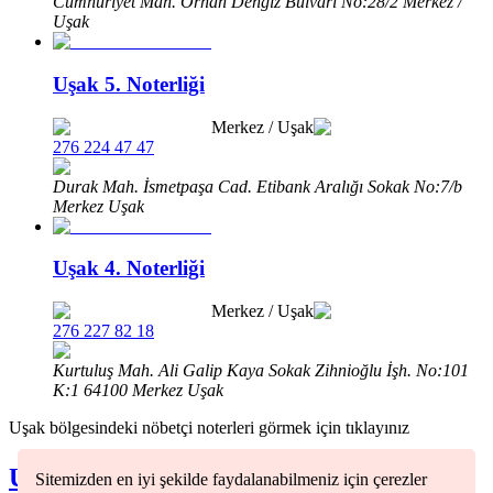
Cumhuriyet Mah. Orhan Dengiz Bulvarı No:28/2 Merkez /
Uşak
Uşak 5. Noterliği
Merkez
/
Uşak
276 224 47 47
Durak Mah. İsmetpaşa Cad. Etibank Aralığı Sokak No:7/b
Merkez Uşak
Uşak 4. Noterliği
Merkez
/
Uşak
276 227 82 18
Kurtuluş Mah. Ali Galip Kaya Sokak Zihnioğlu İşh. No:101
K:1 64100 Merkez Uşak
Uşak
bölgesindeki nöbetçi noterleri görmek için tıklayınız
Uşak
Nöbetçi Noterleri
Sitemizden en iyi şekilde faydalanabilmeniz için çerezler