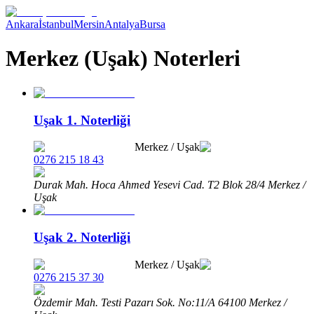
Ankara
İstanbul
Mersin
Antalya
Bursa
Merkez (Uşak) Noterleri
Uşak 1. Noterliği
Merkez
/
Uşak
0276 215 18 43
Durak Mah. Hoca Ahmed Yesevi Cad. T2 Blok 28/4 Merkez /
Uşak
Uşak 2. Noterliği
Merkez
/
Uşak
0276 215 37 30
Özdemir Mah. Testi Pazarı Sok. No:11/A 64100 Merkez /