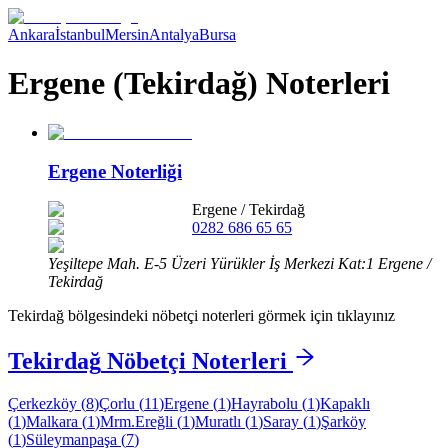
Ankara
İstanbul
Mersin
Antalya
Bursa
Ergene (Tekirdağ) Noterleri
Ergene Noterliği
Ergene
/
Tekirdağ
0282 686 65 65
Yeşiltepe Mah. E-5 Üzeri Yürükler İş Merkezi Kat:1 Ergene /
Tekirdağ
Tekirdağ
bölgesindeki nöbetçi noterleri görmek için tıklayınız
Tekirdağ
Nöbetçi Noterleri
Çerkezköy
(
8
)
Çorlu
(
11
)
Ergene
(
1
)
Hayrabolu
(
1
)
Kapaklı
(
1
)
Malkara
(
1
)
Mrm.Ereğli
(
1
)
Muratlı
(
1
)
Saray
(
1
)
Şarköy
(
1
)
Süleymanpaşa
(
7
)