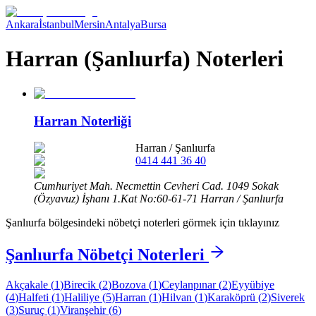
Ankara
İstanbul
Mersin
Antalya
Bursa
Harran (Şanlıurfa) Noterleri
Harran Noterliği
Harran
/
Şanlıurfa
0414 441 36 40
Cumhuriyet Mah. Necmettin Cevheri Cad. 1049 Sokak
(Özyavuz) İşhanı 1.Kat No:60-61-71 Harran / Şanlıurfa
Şanlıurfa
bölgesindeki nöbetçi noterleri görmek için tıklayınız
Şanlıurfa
Nöbetçi Noterleri
Akçakale
(
1
)
Birecik
(
2
)
Bozova
(
1
)
Ceylanpınar
(
2
)
Eyyübiye
(
4
)
Halfeti
(
1
)
Haliliye
(
5
)
Harran
(
1
)
Hilvan
(
1
)
Karaköprü
(
2
)
Siverek
(
3
)
Suruç
(
1
)
Viranşehir
(
6
)