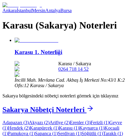
Ankara
İstanbul
Mersin
Antalya
Bursa
Karasu (Sakarya) Noterleri
Karasu 1. Noterliği
Karasu
/
Sakarya
0264 718 14 52
İncilli Mah. Mevlana Cad. Akbaş İş Merkezi No:43/1 K:2
Ofis:12 Karasu / Sakarya
Sakarya
bölgesindeki nöbetçi noterleri görmek için tıklayınız
Sakarya
Nöbetçi Noterleri
Adapazarı
(
3
)
Akyazı
(
2
)
Arifiye
(
2
)
Erenler
(
3
)
Ferizli
(
1
)
Geyve
(
1
)
Hendek
(
2
)
Karapürçek
(
1
)
Karasu
(
1
)
Kaynarca
(
1
)
Kocaali
(
1
)
Pamukova
(
1
)
Sapanca
(
1
)
Serdivan
(
1
)
Söğütlü
(
1
)
Taraklı
(
1
)