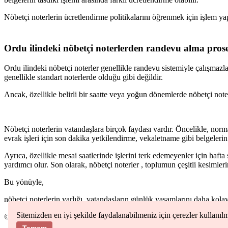
Nöbetçi noterlerin ücretlendirme politikalarını öğrenmek için işlem y
Ordu
ilindeki nöbetçi noterlerden randevu alma pros
Ordu
ilindeki nöbetçi noterler genellikle randevu sistemiyle çalışmazl
genellikle standart noterlerde olduğu gibi değildir.
Ancak, özellikle belirli bir saatte veya yoğun dönemlerde nöbetçi notere
Nöbetçi noterlerin vatandaşlara birçok faydası vardır. Öncelikle, norma
evrak işleri için son dakika yetkilendirme, vekaletname gibi belgelerin
Ayrıca, özellikle mesai saatlerinde işlerini terk edemeyenler için haft
yardımcı olur. Son olarak, nöbetçi noterler , toplumun çeşitli kesimleri
Bu yönüyle,
nöbetçi noterlerin varlığı, vatandaşların günlük yaşamlarını daha kolay
Sitemizden en iyi şekilde faydalanabilmeniz için çerezler kullanıl
©
2026
Nöbetçi Noter