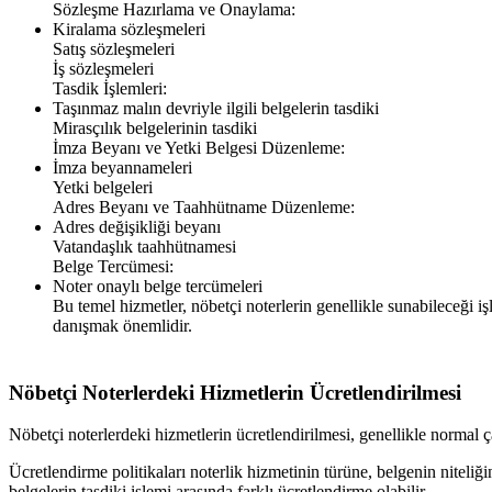
Sözleşme Hazırlama ve Onaylama:
Kiralama sözleşmeleri
Satış sözleşmeleri
İş sözleşmeleri
Tasdik İşlemleri:
Taşınmaz malın devriyle ilgili belgelerin tasdiki
Mirasçılık belgelerinin tasdiki
İmza Beyanı ve Yetki Belgesi Düzenleme:
İmza beyannameleri
Yetki belgeleri
Adres Beyanı ve Taahhütname Düzenleme:
Adres değişikliği beyanı
Vatandaşlık taahhütnamesi
Belge Tercümesi:
Noter onaylı belge tercümeleri
Bu temel hizmetler, nöbetçi noterlerin genellikle sunabileceği iş
danışmak önemlidir.
Nöbetçi Noterlerdeki Hizmetlerin Ücretlendirilmesi
Nöbetçi noterlerdeki hizmetlerin ücretlendirilmesi, genellikle normal ça
Ücretlendirme politikaları noterlik hizmetinin türüne, belgenin niteliğ
belgelerin tasdiki işlemi arasında farklı ücretlendirme olabilir.