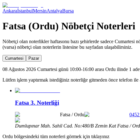
Ankara
İstanbul
Mersin
Antalya
Bursa
Fatsa (Ordu) Nöbetçi Noterleri
Nöbetçi olan noterlikler haftasonu bazı şehirlerde sadece Cumartesi nö
(varsa) nöbetçi olan noterlerin listesine bu sayfadan ulaşabilirsiniz.
Cumartesi
Pazar
08 Ağustos 2026 Cumartesi günü 10:00-16:00 arası Ordu ilinde 1 adet
Lütfen işlem yaptırmak istediğiniz noterliğe gitmeden önce telefon ile 
Fatsa 3. Noterliği
Fatsa
/
Ordu
0452
Dumlupınar Mah. Sahil Cad. No:480/B Zemin Kat Fatsa / Or
Ordu
bölgesindeki tüm noterleri görmek için tıklayınız