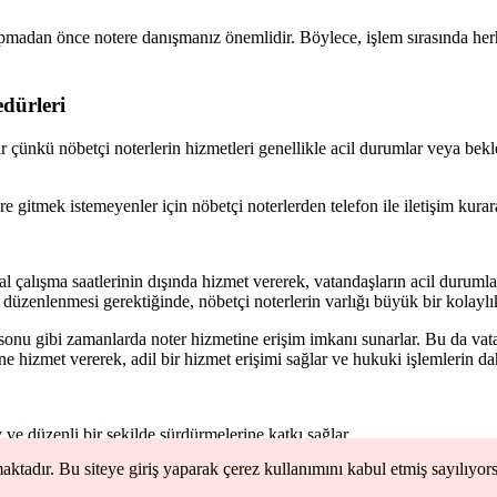
apmadan önce notere danışmanız önemlidir. Böylece, işlem sırasında herh
edürleri
ar çünkü nöbetçi noterlerin hizmetleri genellikle acil durumlar veya bek
 gitmek istemeyenler için nöbetçi noterlerden telefon ile iletişim kurara
l çalışma saatlerinin dışında hizmet vererek, vatandaşların acil durumlar
 düzenlenmesi gerektiğinde, nöbetçi noterlerin varlığı büyük bir kolaylık
a sonu gibi zamanlarda noter hizmetine erişim imkanı sunarlar. Bu da vata
ne hizmet vererek, adil bir hizmet erişimi sağlar ve hukuki işlemlerin da
 ve düzenli bir şekilde sürdürmelerine katkı sağlar.
maktadır. Bu siteye giriş yaparak çerez kullanımını kabul etmiş sayılıyo