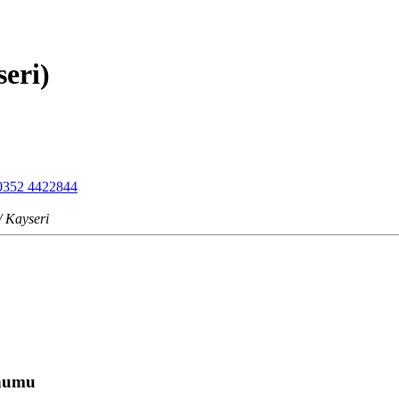
seri)
0352 4422844
/ Kayseri
onumu