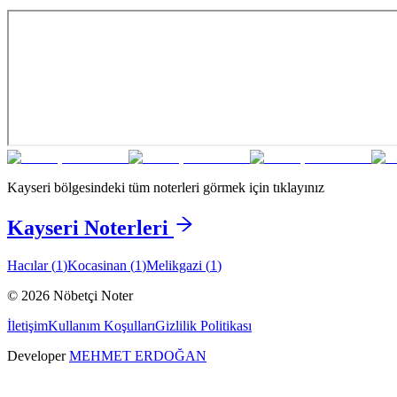
Kayseri
bölgesindeki tüm noterleri görmek için tıklayınız
Kayseri
Noterleri
Hacılar
(
1
)
Kocasinan
(
1
)
Melikgazi
(
1
)
©
2026
Nöbetçi Noter
İletişim
Kullanım Koşulları
Gizlilik Politikası
Developer
MEHMET ERDOĞAN