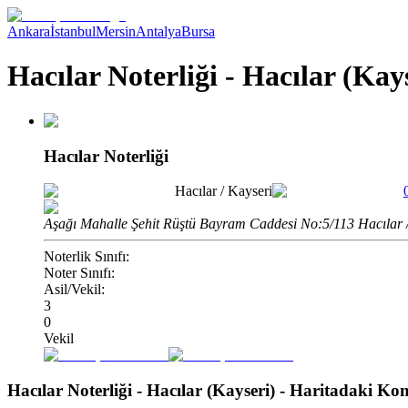
Ankara
İstanbul
Mersin
Antalya
Bursa
Hacılar Noterliği - Hacılar (Kay
Hacılar Noterliği
Hacılar
/
Kayseri
Aşağı Mahalle Şehit Rüştü Bayram Caddesi No:5/113 Hacılar 
Noterlik Sınıfı:
Noter Sınıfı:
Asil/Vekil:
3
0
Vekil
Hacılar Noterliği - Hacılar (Kayseri)
- Haritadaki K