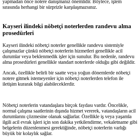
yapmadan önce notere danışmanız önemlidir. Böylece, işlem
sırasında herhangi bir sürprizle karşılaşmazsınız.
Kayseri
ilindeki nöbetçi noterlerden randevu alma
prosedürleri
Kayseri
ilindeki nöbetçi noterler genellikle randevu sistemiyle
çalışmazlar çünkü nöbetçi noterlerin hizmetleri genellikle acil
durumlar veya beklenmedik işler için sunulur. Bu nedenle, randevu
alma prosedürleri genellikle standart noterlerde olduğu gibi değildir.
Ancak, özellikle belirli bir saatte veya yoğun dönemlerde nöbetçi
notere gitmek istemeyenler için nöbetçi noterlerden telefon ile
iletişim kurarak bilgi alabileceklerdir.
Nöbetçi noterlerin vatandaşlara birçok faydası vardır. Öncelikle,
normal çalışma saatlerinin dışında hizmet vererek, vatandaşların acil
durumlarını çözmesine olanak sağlarlar. Özellikle iş veya yaşamla
ilgili acil evrak işleri için son dakika yetkilendirme, vekaletname gibi
belgelerin düzenlenmesi gerektiğinde, nöbetçi noterlerin varlığı
büyük bir kolaylık sağlar.