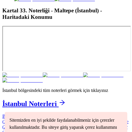
Kartal 33. Noterliği - Maltepe (İstanbul)
-
Haritadaki Konumu
İstanbul
bölgesindeki tüm noterleri görmek için tıklayınız
İstanbul
Noterleri
Bağcılar
(
2
)
Bakırköy
(
1
)
Başakşehir
(
1
)
Beşiktaş
(
1
)
Beyoğlu
Sitemizden en iyi şekilde faydalanabilmeniz için çerezler
(
3
)
Büyükçekmece
(
1
)
Fatih
(
2
)
Kadıköy
(
2
)
Kartal
(
1
)
Küçükçekmece
(
2
)
Pendik
(
2
)
Sancaktepe
(
1
)
Silivri
(
1
)
Şişli
(
2
)
Sultangazi
(
1
)
üsküdar
kullanılmaktadır. Bu siteye giriş yaparak çerez kullanımını