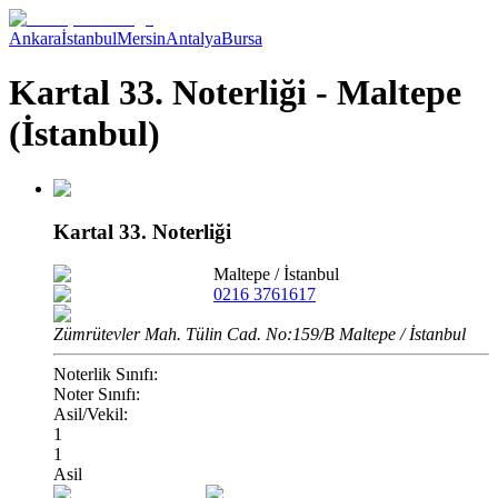
Ankara
İstanbul
Mersin
Antalya
Bursa
Kartal 33. Noterliği - Maltepe
(İstanbul)
Kartal 33. Noterliği
Maltepe
/
İstanbul
0216 3761617
Zümrütevler Mah. Tülin Cad. No:159/B Maltepe / İstanbul
Noterlik Sınıfı:
Noter Sınıfı:
Asil/Vekil:
1
1
Asil