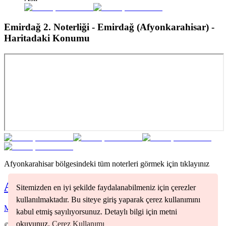
Emirdağ 2. Noterliği - Emirdağ (Afyonkarahisar)
-
Haritadaki Konumu
Afyonkarahisar
bölgesindeki tüm noterleri görmek için tıklayınız
Afyonkarahisar
Noterleri
Sitemizden en iyi şekilde faydalanabilmeniz için çerezler
kullanılmaktadır. Bu siteye giriş yaparak çerez kullanımını
Merkez
(
1
)
kabul etmiş sayılıyorsunuz. Detaylı bilgi için metni
okuyunuz.
Çerez Kullanımı
©
2026
Nöbetçi Noter