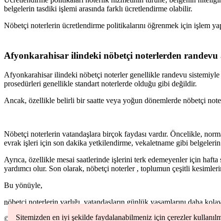
belgelerin tasdiki işlemi arasında farklı ücretlendirme olabilir.
Nöbetçi noterlerin ücretlendirme politikalarını öğrenmek için işlem y
Afyonkarahisar
ilindeki nöbetçi noterlerden randevu
Afyonkarahisar
ilindeki nöbetçi noterler genellikle randevu sistemiyl
prosedürleri genellikle standart noterlerde olduğu gibi değildir.
Ancak, özellikle belirli bir saatte veya yoğun dönemlerde nöbetçi notere
Nöbetçi noterlerin vatandaşlara birçok faydası vardır. Öncelikle, norma
evrak işleri için son dakika yetkilendirme, vekaletname gibi belgelerin
Ayrıca, özellikle mesai saatlerinde işlerini terk edemeyenler için haft
yardımcı olur. Son olarak, nöbetçi noterler , toplumun çeşitli kesimleri
Bu yönüyle,
nöbetçi noterlerin varlığı, vatandaşların günlük yaşamlarını daha kolay
Sitemizden en iyi şekilde faydalanabilmeniz için çerezler kullanıl
©
2026
Nöbetçi Noter