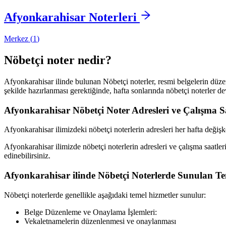
Afyonkarahisar
Noterleri
Merkez
(
1
)
Nöbetçi noter nedir?
Afyonkarahisar
ilinde bulunan Nöbetçi noterler, resmi belgelerin düzen
şekilde hazırlanması gerektiğinde, hafta sonlarında nöbetçi noterler de
Afyonkarahisar
Nöbetçi Noter Adresleri ve Çalışma Sa
Afyonkarahisar
ilimizdeki nöbetçi noterlerin adresleri her hafta değiş
Afyonkarahisar
ilimizde nöbetçi noterlerin adresleri ve çalışma saatle
edinebilirsiniz.
Afyonkarahisar
ilinde Nöbetçi Noterlerde Sunulan Te
Nöbetçi noterlerde genellikle aşağıdaki temel hizmetler sunulur:
Belge Düzenleme ve Onaylama İşlemleri:
Vekaletnamelerin düzenlenmesi ve onaylanması