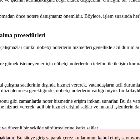
apmadan önce notere danışmanız önemlidir. Böylece, işlem sırasında herh
 alma prosedürleri
e çalışmazlar çünkü nöbetçi noterlerin hizmetleri genellikle acil duruml
 gitmek istemeyenler için nöbetçi noterlerden telefon ile iletişim kurara
l çalışma saatlerinin dışında hizmet vererek, vatandaşların acil durumlar
 düzenlenmesi gerektiğinde, nöbetçi noterlerin varlığı büyük bir kolaylık
a sonu gibi zamanlarda noter hizmetine erişim imkanı sunarlar. Bu da vata
ne hizmet vererek, adil bir hizmet erişimi sağlar ve hukuki işlemlerin da
 ve düzenli bir şekilde sürdürmelerine katkı sağlar.
maktadır. Bu siteye giriş yaparak çerez kullanımını kabul etmiş sayılıyo