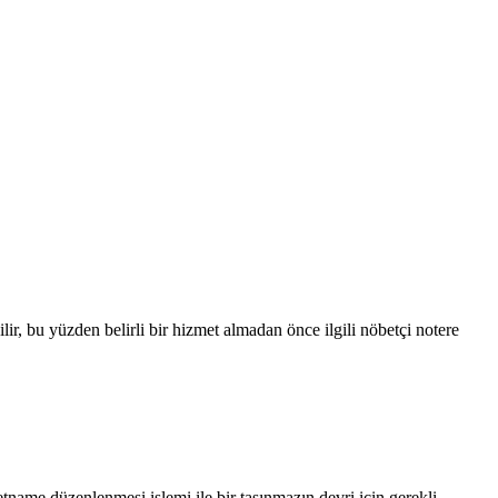
lir, bu yüzden belirli bir hizmet almadan önce ilgili nöbetçi notere
letname düzenlenmesi işlemi ile bir taşınmazın devri için gerekli