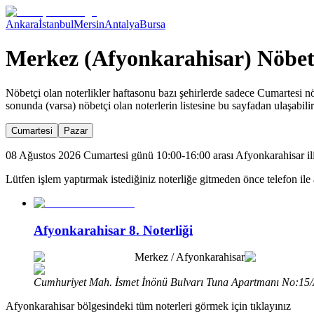
Ankara
İstanbul
Mersin
Antalya
Bursa
Merkez (Afyonkarahisar) Nöbetç
Nöbetçi olan noterlikler haftasonu bazı şehirlerde sadece Cumartesi nö
sonunda (varsa) nöbetçi olan noterlerin listesine bu sayfadan ulaşabilir
Cumartesi
Pazar
08 Ağustos 2026 Cumartesi günü 10:00-16:00 arası Afyonkarahisar ili
Lütfen işlem yaptırmak istediğiniz noterliğe gitmeden önce telefon ile 
Afyonkarahisar 8. Noterliği
Merkez
/
Afyonkarahisar
Cumhuriyet Mah. İsmet İnönü Bulvarı Tuna Apartmanı No:15/
Afyonkarahisar
bölgesindeki tüm noterleri görmek için tıklayınız