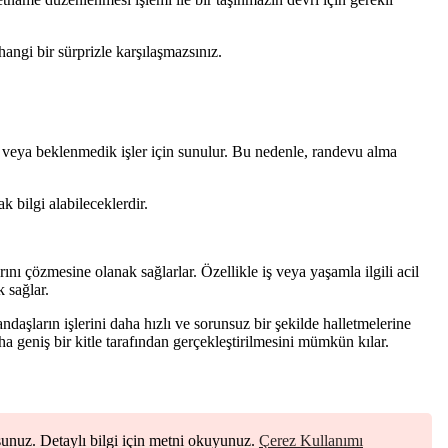
angi bir sürprizle karşılaşmazsınız.
ar veya beklenmedik işler için sunulur. Bu nedenle, randevu alma
k bilgi alabileceklerdir.
ını çözmesine olanak sağlarlar. Özellikle iş veya yaşamla ilgili acil
 sağlar.
ndaşların işlerini daha hızlı ve sorunsuz bir şekilde halletmelerine
ha geniş bir kitle tarafından gerçekleştirilmesini mümkün kılar.
rsunuz. Detaylı bilgi için metni okuyunuz.
Çerez Kullanımı