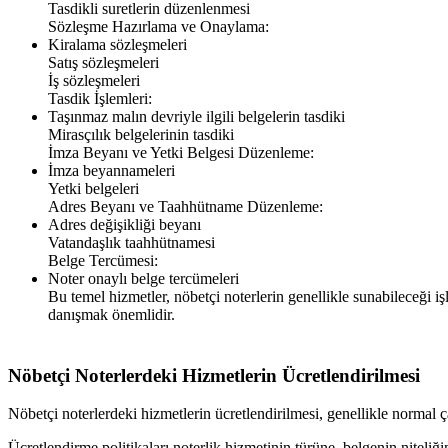
Tasdikli suretlerin düzenlenmesi
Sözleşme Hazırlama ve Onaylama:
Kiralama sözleşmeleri
Satış sözleşmeleri
İş sözleşmeleri
Tasdik İşlemleri:
Taşınmaz malın devriyle ilgili belgelerin tasdiki
Mirasçılık belgelerinin tasdiki
İmza Beyanı ve Yetki Belgesi Düzenleme:
İmza beyannameleri
Yetki belgeleri
Adres Beyanı ve Taahhütname Düzenleme:
Adres değişikliği beyanı
Vatandaşlık taahhütnamesi
Belge Tercümesi:
Noter onaylı belge tercümeleri
Bu temel hizmetler, nöbetçi noterlerin genellikle sunabileceği iş
danışmak önemlidir.
Nöbetçi Noterlerdeki Hizmetlerin Ücretlendirilmesi
Nöbetçi noterlerdeki hizmetlerin ücretlendirilmesi, genellikle normal ça
Ücretlendirme politikaları noterlik hizmetinin türüne, belgenin niteliğ