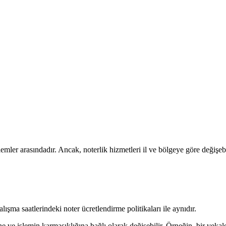
lemler arasındadır. Ancak, noterlik hizmetleri il ve bölgeye göre değişebi
lışma saatlerindeki noter ücretlendirme politikaları ile aynıdır.
ine ve işlemin karmaşıklığına bağlı olarak değişebilir. Örneğin, bir veka