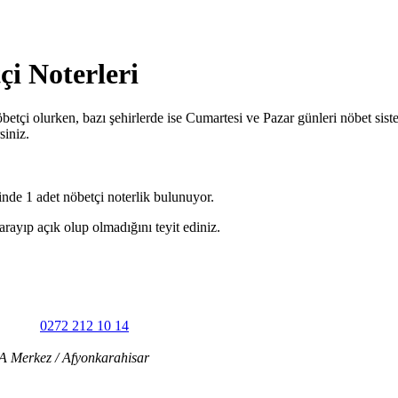
i Noterleri
betçi olurken, bazı şehirlerde ise Cumartesi ve Pazar günleri nöbet sis
siniz.
nde 1 adet nöbetçi noterlik bulunuyor.
arayıp açık olup olmadığını teyit ediniz.
0272 212 10 14
A Merkez / Afyonkarahisar