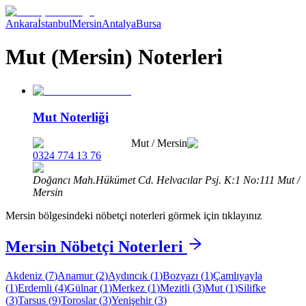
Ankara
İstanbul
Mersin
Antalya
Bursa
Mut (Mersin) Noterleri
Mut Noterliği
Mut
/
Mersin
0324 774 13 76
Doğancı Mah.Hükümet Cd. Helvacılar Psj. K:1 No:111 Mut /
Mersin
Mersin
bölgesindeki nöbetçi noterleri görmek için tıklayınız
Mersin
Nöbetçi Noterleri
Akdeniz
(
7
)
Anamur
(
2
)
Aydıncık
(
1
)
Bozyazı
(
1
)
Çamlıyayla
(
1
)
Erdemli
(
4
)
Gülnar
(
1
)
Merkez
(
1
)
Mezitli
(
3
)
Mut
(
1
)
Silifke
(
3
)
Tarsus
(
9
)
Toroslar
(
3
)
Yenişehir
(
3
)