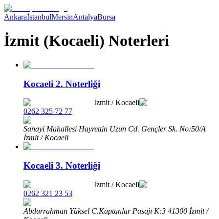
Ankara
İstanbul
Mersin
Antalya
Bursa
İzmit (Kocaeli) Noterleri
Kocaeli 2. Noterliği
İzmit
/
Kocaeli
0262 325 72 77
Sanayi Mahallesi Hayrettin Uzun Cd. Gençler Sk. No:50/A
İzmit / Kocaeli
Kocaeli 3. Noterliği
İzmit
/
Kocaeli
0262 321 23 53
Abdurrahman Yüksel C.Kaptanlar Pasajı K:3 41300 İzmit /